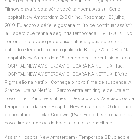
quem mais entende de séries, o público. Faça parte do
Filmow e avalie esta série você também. Assistir Série
Hospital New Amsterdam 2x8 Online. Rosemary - 25 julho,
2019. Eu adoro a série, e gostaria muito de continuar assistir
la. Espero que tenha a segunda temporada. 16/11/2019 · No
Torrent filmes você pode baixar filmes grátis via torrent
dublado e legendado com qualidade Bluray 720p 1080p 4k
Hospital New Amsterdam 1ª Temporada Torrent Início Tags
HOSPITAL NEW AMSTERDAM CHEGARÁ NA NETFLIX. Tag:
HOSPITAL NEW AMSTERDAM CHEGARÁ NA NETFLIX. Efeito
Pigmaleão na Netflix | Conheça o novo filme de suspense; A
Grande Luta na Netflix – Garoto entra em ringue de luta em
novo filme; 12 incríveis filmes … Descubra os 22 episódios da
temporada 1 da série Hospital New Amsterdam. O dedicado
e encantador Dr. Max Goodwin (Ryan Eggold) se torna o mais
novo diretor médico do hospital em que trabalha e
Assistir Hospital New Amsterdam - Temporada 2 Dublado e