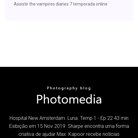
Assistir the vampires diaries 7 temporada online
Hospital New Amsterdam. Luna. Temp 1 - Ep 22 43 min
Exibição em 15 Nov 2019. Sharpe encontra uma forma
criativa de ajudar Max. Kapoor recebe notícias