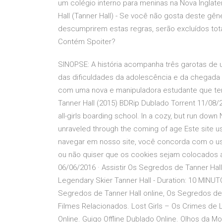
um colégio interno para meninas na Nova Inglat
Hall (Tanner Hall) - Se você não gosta deste gê
descumprirem estas regras, serão excluídos to
Contém Spoiter?
SINOPSE: A história acompanha três garotas de u
das dificuldades da adolescência e da chegada 
com uma nova e manipuladora estudante que ten
Tanner Hall (2015) BDRip Dublado Torrent 11/08/201
all-girls boarding school. In a cozy, but run dow
unraveled through the coming of age Este site u
navegar em nosso site, você concorda com o us
ou não quiser que os cookies sejam colocados ao 
06/06/2016 · Assistir Os Segredos de Tanner Hal
Legendary Skier Tanner Hall - Duration: 10 MINU
Segredos de Tanner Hall online, Os Segredos de
Filmes Relacionados. Lost Girls – Os Crimes de 
Online. Guigo Offline Dublado Online. Olhos da M