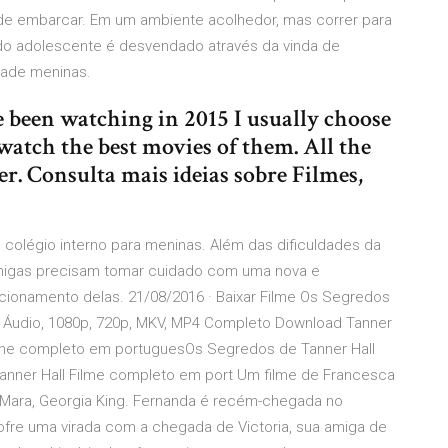
de embarcar. Em um ambiente acolhedor, mas correr para
 do adolescente é desvendado através da vinda de
dade meninas.
e been watching in 2015 I usually choose
 watch the best movies of them. All the
er. Consulta mais ideias sobre Filmes,
 colégio interno para meninas. Além das dificuldades da
amigas precisam tomar cuidado com uma nova e
acionamento delas. 21/08/2016 · Baixar Filme Os Segredos
l Áudio, 1080p, 720p, MKV, MP4 Completo Download Tanner
Filme completo em portuguesOs Segredos de Tanner Hall
nner Hall Filme completo em port Um filme de Francesca
 Mara, Georgia King. Fernanda é recém-chegada no
sofre uma virada com a chegada de Victoria, sua amiga de