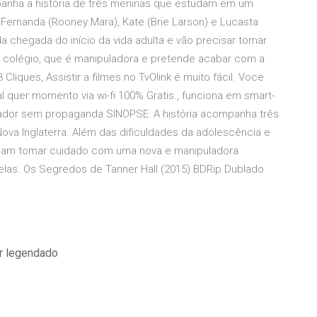
panha a história de três meninas que estudam em um
ll.Fernanda (Rooney Mara), Kate (Brie Larson) e Lucasta
a chegada do início da vida adulta e vão precisar tomar
colégio, que é manipuladora e pretende acabar com a
liques, Assistir a filmes no TvOlink é muito fácil. Voce
ual quer momento via wi-fi 100% Gratis., funciona em smart-
putador sem propaganda SINOPSE: A história acompanha três
ova Inglaterra. Além das dificuldades da adolescência e
cisam tomar cuidado com uma nova e manipuladora
elas. Os Segredos de Tanner Hall (2015) BDRip Dublado
er legendado