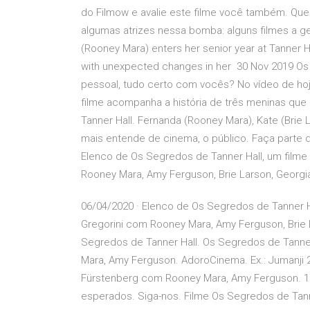
do Filmow e avalie este filme você também. Quem 
algumas atrizes nessa bomba: alguns filmes a ge
(Rooney Mara) enters her senior year at Tanner H
with unexpected changes in her 30 Nov 2019 Os f
pessoal, tudo certo com vocês? No vídeo de hoje
filme acompanha a história de três meninas que 
Tanner Hall. Fernanda (Rooney Mara), Kate (Brie
mais entende de cinema, o público. Faça parte d
Elenco de Os Segredos de Tanner Hall, um filme
Rooney Mara, Amy Ferguson, Brie Larson, Georgia
06/04/2020 · Elenco de Os Segredos de Tanner Ha
Gregorini com Rooney Mara, Amy Ferguson, Brie La
Segredos de Tanner Hall. Os Segredos de Tanne
Mara, Amy Ferguson. AdoroCinema. Ex.: Jumanji 2
Fürstenberg com Rooney Mara, Amy Ferguson. 1 
esperados. Siga-nos. Filme Os Segredos de Tann