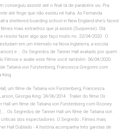
conseguiu assistir até o final tá de parabéns viu. Pra
nte até finge que não existiu né haha. As Fernanda
all-a sheltered boarding school in New England-she's faced
ilmes mais estranhos que já assisti (Suspense). Olá
 resolvi fazer algo que faço muito no 22/04/2020 · O
estudam em um internato na Nova Inglaterra, a escola
 Larson) e … Os Segredos de Tanner Hall avaliado por quem
o Filmow e avalie este filme você também. 06/04/2020 ·
 de Tatiana von Fürstenberg, Francesca Gregorini com
 King.
ll, um filme de Tatiana von Fürstenberg, Francesca
rson, Georgia King. 24/06/2014 · Trailer do filme Os
r Hall um filme de Tatiana von Fürstenberg com Rooney
, … Os Segredos de Tanner Hall um filme de Tatiana von
críticas dos espectadores. O Segredo ; Filmes mais
er Hall Dublado - A história acompanha três garotas de