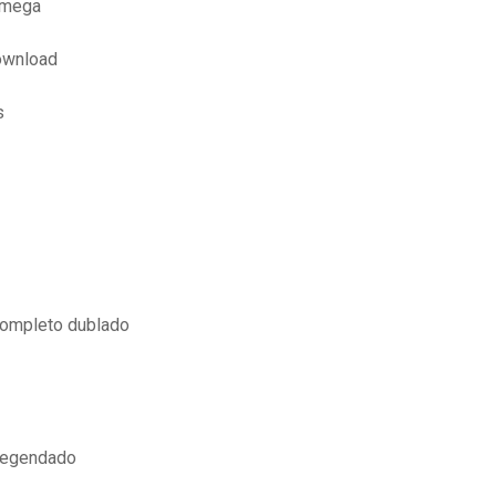
 mega
ownload
s
completo dublado
 legendado