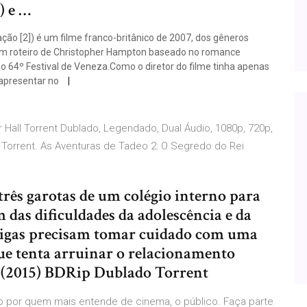
) e …
ação [2]) é um filme franco-britânico de 2007, dos gêneros
 com roteiro de Christopher Hampton baseado no romance
 64º Festival de Veneza.Como o diretor do filme tinha apenas
 apresentar no
 Hall Torrent Dublado, Legendado, Dual Áudio, 1080p, 720p,
 Torrent. As Aventuras de Tadeo 2: O Segredo do Rei
ês garotas de um colégio interno para
das dificuldades da adolescência e da
amigas precisam tomar cuidado com uma
ue tenta arruinar o relacionamento
l (2015) BDRip Dublado Torrent
o por quem mais entende de cinema, o público. Faça parte