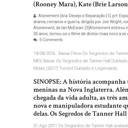
(Rooney Mara), Kate (Brie Larson
Atonement (bra: Desejo e Reparação [1]; prt: Expi
drama, romance e guerra, dirigido por Joe Wright,
Atonement, de Ian McEwan. [3]Atonement estreou no
35 anos, tornou-se o filme de diretor mais novo a se
5 Comments
18/08/2016 · Baixar Filme Os Segredos de Tanner
MKV, Baixar Os Segredos de Tanner Hall Dublado
Midas (2017) Torrent Dublado e Legendado.
SINOPSE: A história acompanha tr
meninas na Nova Inglaterra. Além 
chegada da vida adulta, as três 
nova e manipuladora estudante q
delas. Os Segredos de Tanner Hal
31 Ago 2011 Os Segredos de Tanner Hall avaliad