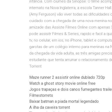
infância. Com ciúmes da Sinopse: O filme acom
internato na Nova Inglaterra, a escola Tanner Ha
(Amy Ferguson) vão viver todas as dificuldades d
cuidado com a chegada de uma nova menina no 
amizade das Assiste Filmes Online com apenas 3 C
pode assisitr Filmes & Series, rapido e facil a q
tv, no celular, em ios, no iPhone, tablet e com
garotas de um colégio interno para meninas na N
da chegada da vida adulta, as três amigas pre
estudante que tenta arruinar o relacionamento d
Torrent
Maze runner 2 assistir online dublado 720p
Watch a ghost story movie online free
Jogos trapaças e dois canos fumegantes trail
Filmestorrets
Baixar batman a piada mortal legendado
A ilha da caveira torrent