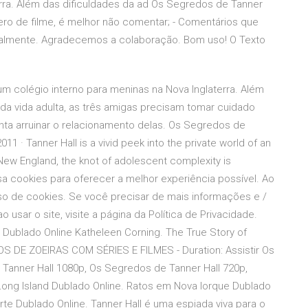
erra. Além das dificuldades da ad Os Segredos de Tanner
nero de filme, é melhor não comentar; - Comentários que
talmente. Agradecemos a colaboração. Bom uso! O Texto
m colégio interno para meninas na Nova Inglaterra. Além
da vida adulta, as três amigas precisam tomar cuidado
ta arruinar o relacionamento delas. Os Segredos de
1 · Tanner Hall is a vivid peek into the private world of an
n New England, the knot of adolescent complexity is
sa cookies para oferecer a melhor experiência possível. Ao
o de cookies. Se você precisar de mais informações e /
usar o site, visite a página da Política de Privacidade.
l Dublado Online Katheleen Corning. The True Story of
TOS DE ZOEIRAS COM SÉRIES E FILMES - Duration: Assistir Os
 Tanner Hall 1080p, Os Segredos de Tanner Hall 720p,
Long Island Dublado Online. Ratos em Nova Iorque Dublado
orte Dublado Online. Tanner Hall é uma espiada viva para o